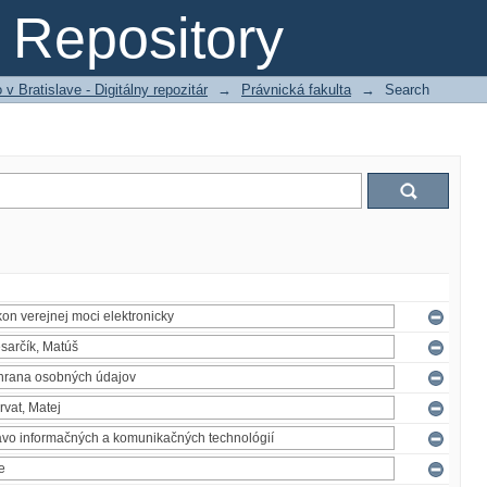
Repository
 Bratislave - Digitálny repozitár
→
Právnická fakulta
→
Search