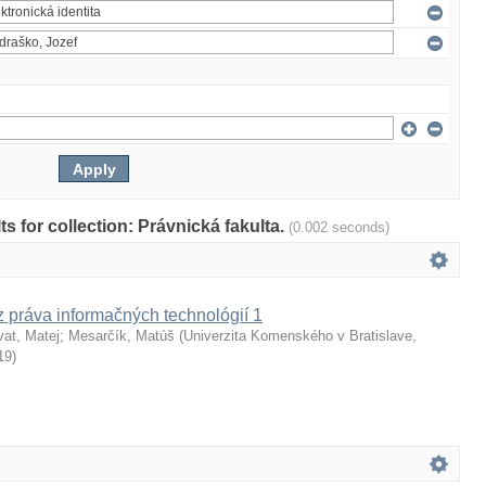
lts for collection: Právnická fakulta.
(0.002 seconds)
z práva informačných technológií 1
vat, Matej
;
Mesarčík, Matúš
(
Univerzita Komenského v Bratislave,
19
)