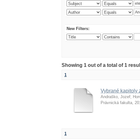
New Filters:
Showing 1 out of a total of 1 resu
1
Vybrané kapitoly 
Andraško, Jozef
;
Hor
Právnická fakulta
,
20
1