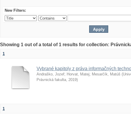
New Filters:
Showing 1 out of a total of 1 results for collection: Právnick
1
Vybrané kapitoly z práva informačných techno
Andraško, Jozef
;
Horvat, Matej
;
Mesarčík, Matúš
(
Univ
Právnická fakulta
,
2019
)
1