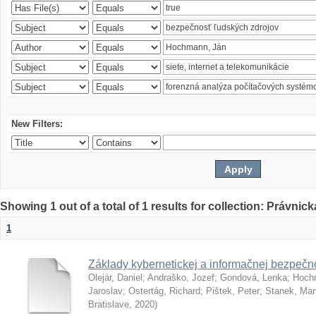
New Filters:
Showing 1 out of a total of 1 results for collection: Právnick
1
Základy kybernetickej a informačnej bezpečno
Olejár, Daniel
;
Andraško, Jozef
;
Gondová, Lenka
;
Hoch
Jaroslav
;
Ostertág, Richard
;
Pištek, Peter
;
Stanek, Mar
Bratislave
,
2020
)