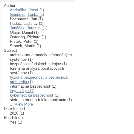
Author
Andraško, Jozef (1)
Gondová, Lenka (1)
Hochmann, Ján (1)
Hudec, Ladislav (1)
Janáček, Jaroslav (1)
Olejár, Daniel (1)
Ostertág, Richard (1)
Pištek, Peter (1)
Stanek, Martin (1)
Subject
architektúry a modely informačných
systémov (1)
bezpečnosť ľudských zdrojov (1)
forenzná analýza počítačových
systémov (1)
fyzická bezpečnosť a bezpečnosť
prostredia (1)
informačná bezpečnosť (1)
kryptológia (1)
kybernetická bezpečnosť (1)
siete, internet a telekomunikácie (1)
... View More
Date Issued
2020 (1)
Has File(s)
Yes (1)