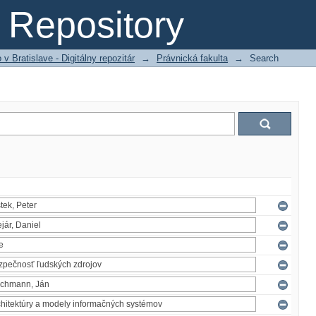
Repository
 Bratislave - Digitálny repozitár
→
Právnická fakulta
→
Search