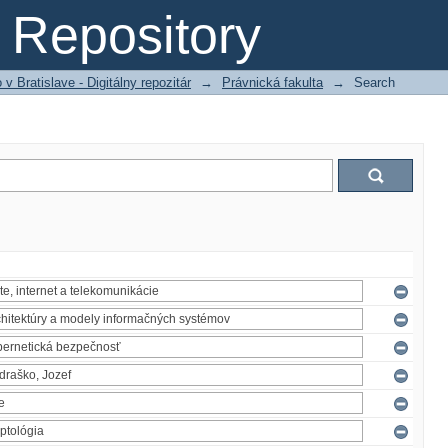
Repository
 Bratislave - Digitálny repozitár
→
Právnická fakulta
→
Search