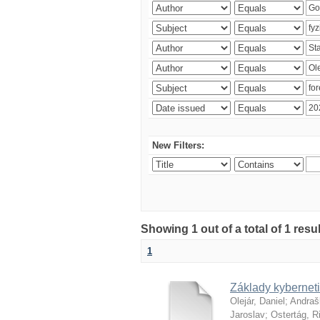
New Filters:
Showing 1 out of a total of 1 resu
1
Základy kyberneti
Olejár, Daniel
;
Andraš
Jaroslav
;
Ostertág, R