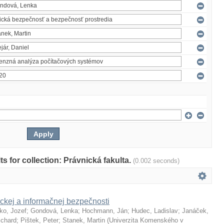
lts for collection: Právnická fakulta.
(0.002 seconds)
ckej a informačnej bezpečnosti
ko, Jozef
;
Gondová, Lenka
;
Hochmann, Ján
;
Hudec, Ladislav
;
Janáček,
ichard
;
Pištek, Peter
;
Stanek, Martin
(
Univerzita Komenského v