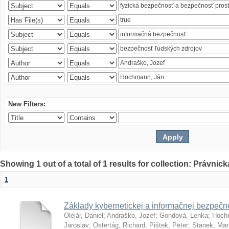
New Filters:
Showing 1 out of a total of 1 results for collection: Právnick
1
Základy kybernetickej a informačnej bezpečno
Olejár, Daniel
;
Andraško, Jozef
;
Gondová, Lenka
;
Hoch
Jaroslav
;
Ostertág, Richard
;
Pištek, Peter
;
Stanek, Mar