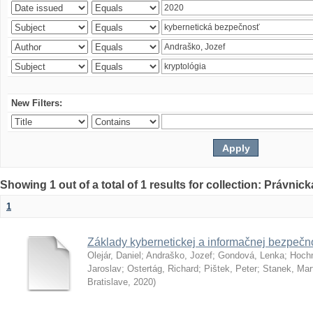
New Filters:
Showing 1 out of a total of 1 results for collection: Právnick
1
Základy kybernetickej a informačnej bezpečno
Olejár, Daniel
;
Andraško, Jozef
;
Gondová, Lenka
;
Hoch
Jaroslav
;
Ostertág, Richard
;
Pištek, Peter
;
Stanek, Mar
Bratislave
,
2020
)