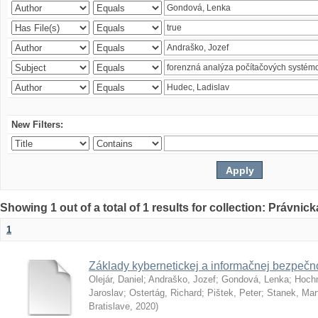
New Filters:
Showing 1 out of a total of 1 results for collection: Právnick
1
Základy kybernetickej a informačnej bezpečno
Olejár, Daniel
;
Andraško, Jozef
;
Gondová, Lenka
;
Hoch
Jaroslav
;
Ostertág, Richard
;
Pištek, Peter
;
Stanek, Mar
Bratislave
,
2020
)