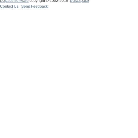
DSpace software
copyright © 2002-2016
DuraSpace
Contact Us
|
Send Feedback