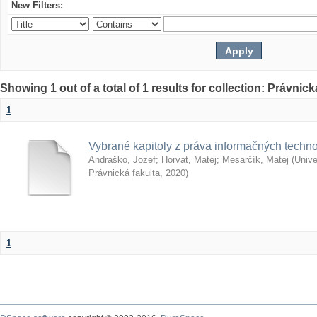
New Filters:
Showing 1 out of a total of 1 results for collection: Právnick
1
Vybrané kapitoly z práva informačných techno
Andraško, Jozef
;
Horvat, Matej
;
Mesarčík, Matej
(
Unive
Právnická fakulta
,
2020
)
1