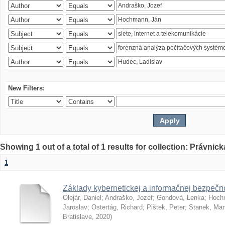
New Filters:
Showing 1 out of a total of 1 results for collection: Právnick
1
Základy kybernetickej a informačnej bezpečno
Olejár, Daniel
;
Andraško, Jozef
;
Gondová, Lenka
;
Hoch
Jaroslav
;
Ostertág, Richard
;
Pištek, Peter
;
Stanek, Mar
Bratislave
,
2020
)