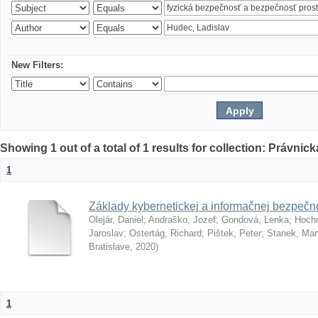
New Filters:
Showing 1 out of a total of 1 results for collection: Právnick
1
Základy kybernetickej a informačnej bezpečno
Olejár, Daniel
;
Andraško, Jozef
;
Gondová, Lenka
;
Hoch
Jaroslav
;
Ostertág, Richard
;
Pištek, Peter
;
Stanek, Mar
Bratislave
,
2020
)
1