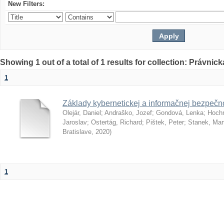
New Filters:
Showing 1 out of a total of 1 results for collection: Právnick
1
Základy kybernetickej a informačnej bezpečno
Olejár, Daniel
;
Andraško, Jozef
;
Gondová, Lenka
;
Hoch
Jaroslav
;
Ostertág, Richard
;
Pištek, Peter
;
Stanek, Mar
Bratislave
,
2020
)
1