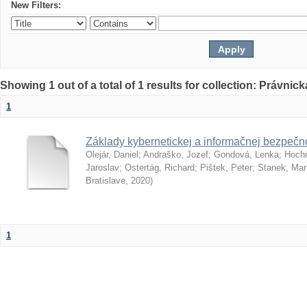
New Filters:
Showing 1 out of a total of 1 results for collection: Právnick
1
Základy kybernetickej a informačnej bezpečno
Olejár, Daniel
;
Andraško, Jozef
;
Gondová, Lenka
;
Hoch
Jaroslav
;
Ostertág, Richard
;
Pištek, Peter
;
Stanek, Mar
Bratislave
,
2020
)
1