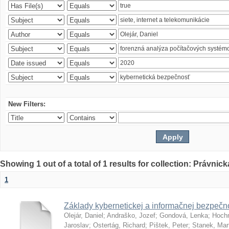
New Filters:
Showing 1 out of a total of 1 results for collection: Právnick
1
Základy kybernetickej a informačnej bezpečno
Olejár, Daniel
;
Andraško, Jozef
;
Gondová, Lenka
;
Hoch
Jaroslav
;
Ostertág, Richard
;
Pištek, Peter
;
Stanek, Mar