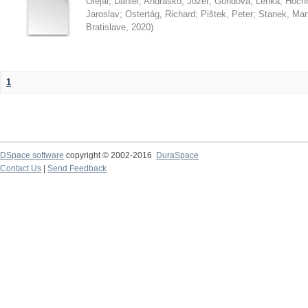
Olejár, Daniel
;
Andraško, Jozef
;
Gondová, Lenka
;
Hoch
Jaroslav
;
Ostertág, Richard
;
Pištek, Peter
;
Stanek, Mar
Bratislave
,
2020
)
1
DSpace software
copyright © 2002-2016
DuraSpace
Contact Us
|
Send Feedback