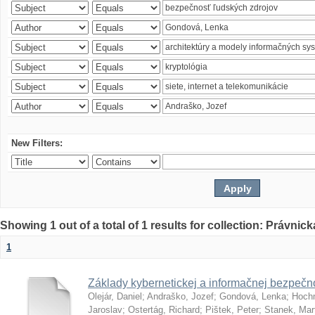
New Filters:
Showing 1 out of a total of 1 results for collection: Právnick
1
Základy kybernetickej a informačnej bezpečno
Olejár, Daniel
;
Andraško, Jozef
;
Gondová, Lenka
;
Hoch
Jaroslav
;
Ostertág, Richard
;
Pištek, Peter
;
Stanek, Mar