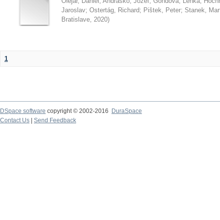
Olejár, Daniel
;
Andraško, Jozef
;
Gondová, Lenka
;
Hoch
Jaroslav
;
Ostertág, Richard
;
Pištek, Peter
;
Stanek, Mar
Bratislave
,
2020
)
1
DSpace software
copyright © 2002-2016
DuraSpace
Contact Us
|
Send Feedback