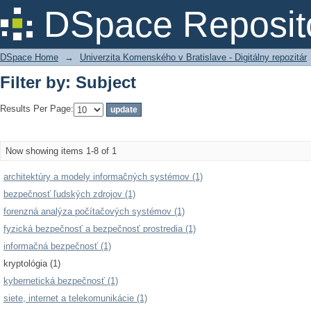
Filter by: Subject
DSpace Reposit
DSpace Home
→
Univerzita Komenského v Bratislave - Digitálny repozitár
Filter by: Subject
Results Per Page:
Now showing items 1-8 of 1
architektúry a modely informačných systémov (1)
bezpečnosť ľudských zdrojov (1)
forenzná analýza počítačových systémov (1)
fyzická bezpečnosť a bezpečnosť prostredia (1)
informačná bezpečnosť (1)
kryptológia (1)
kybernetická bezpečnosť (1)
siete, internet a telekomunikácie (1)