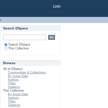
Login
t
Search DSpace
Search DSpace
This Collection
Browse
All of DSpace
Communities & Collections
By Issue Date
Authors
Titles
Subjects
This Collection
By Issue Date
Authors
Titles
Subjects