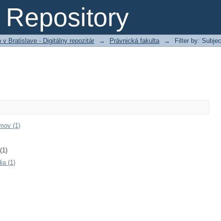
Repository
 Bratislave - Digitálny repozitár
→
Právnická fakulta
→
Filter by: Subjec
mov (1)
(1)
ia (1)