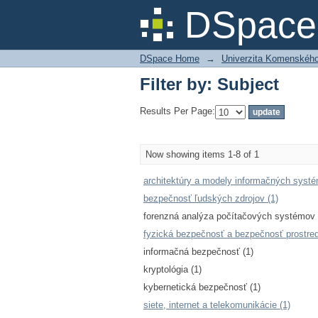
Filter by: Subject
DSpace 
DSpace Home
→
Univerzita Komenského v
Filter by: Subject
Results Per Page:
Now showing items 1-8 of 1
architektúry a modely informačných systé
bezpečnosť ľudských zdrojov (1)
forenzná analýza počítačových systémov 
fyzická bezpečnosť a bezpečnosť prostred
informačná bezpečnosť (1)
kryptológia (1)
kybernetická bezpečnosť (1)
siete, internet a telekomunikácie (1)