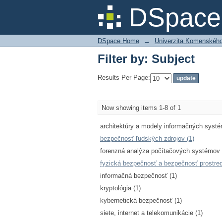
Filter by: Subject
DSpace 
DSpace Home
→
Univerzita Komenského v
Filter by: Subject
Results Per Page:
Now showing items 1-8 of 1
architektúry a modely informačných systé
bezpečnosť ľudských zdrojov (1)
forenzná analýza počítačových systémov 
fyzická bezpečnosť a bezpečnosť prostred
informačná bezpečnosť (1)
kryptológia (1)
kybernetická bezpečnosť (1)
siete, internet a telekomunikácie (1)