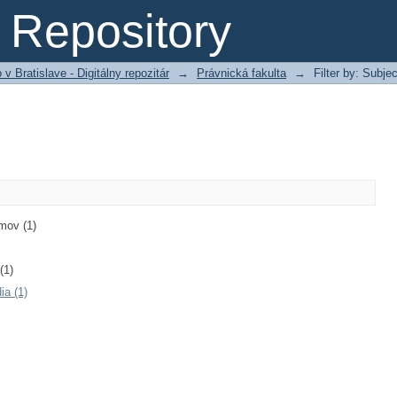
Repository
 Bratislave - Digitálny repozitár
→
Právnická fakulta
→
Filter by: Subjec
mov (1)
(1)
ia (1)