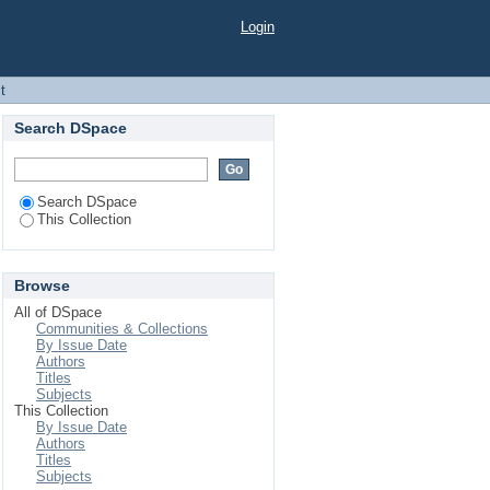
Login
t
Search DSpace
Search DSpace
This Collection
Browse
All of DSpace
Communities & Collections
By Issue Date
Authors
Titles
Subjects
This Collection
By Issue Date
Authors
Titles
Subjects