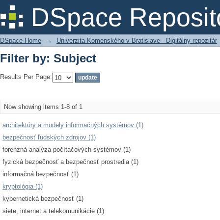
Filter by: Subject
DSpace Reposit
DSpace Home
→
Univerzita Komenského v Bratislave - Digitálny repozitár
Filter by: Subject
Results Per Page:
Now showing items 1-8 of 1
architektúry a modely informačných systémov (1)
bezpečnosť ľudských zdrojov (1)
forenzná analýza počítačových systémov (1)
fyzická bezpečnosť a bezpečnosť prostredia (1)
informačná bezpečnosť (1)
kryptológia (1)
kybernetická bezpečnosť (1)
siete, internet a telekomunikácie (1)