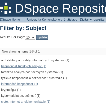
Filter by: Subject
DSpace Reposit
DSpace Home
→
Univerzita Komenského v Bratislave - Digitálny repozitár
Filter by: Subject
Results Per Page:
Now showing items 1-8 of 1
architektúry a modely informačných systémov (1)
bezpečnosť ľudských zdrojov (1)
forenzná analýza počítačových systémov (1)
fyzická bezpečnosť a bezpečnosť prostredia (1)
informačná bezpečnosť (1)
kryptológia (1)
kybernetická bezpečnosť (1)
siete, internet a telekomunikácie (1)