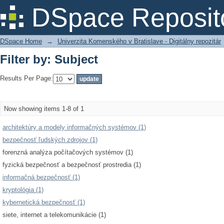
Filter by: Subject
DSpace Reposit
DSpace Home
→
Univerzita Komenského v Bratislave - Digitálny repozitár
Filter by: Subject
Results Per Page:
Now showing items 1-8 of 1
architektúry a modely informačných systémov (1)
bezpečnosť ľudských zdrojov (1)
forenzná analýza počítačových systémov (1)
fyzická bezpečnosť a bezpečnosť prostredia (1)
informačná bezpečnosť (1)
kryptológia (1)
kybernetická bezpečnosť (1)
siete, internet a telekomunikácie (1)