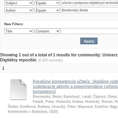
New Filters:
Showing 1 out of a total of 1 results for community: Univer
Digitálny repozitár.
(0.003 seconds)
1
Kreatívne kompetencie učiteľa : digitálne vzde
vzdelávacie aktivity a experimentálne cvičenia
kompetencií
Brestenská, Beáta
;
Bartošovič, Lukáš
;
Čipková, Elena
Farárik, Peter
;
Hrušecká, Andrea
;
Hrušecký, Roman
;
Hu
Štefan
;
Kordíková, Barbara
;
Likavský, Peter
;
Mayerová, Karolína
;
Nagy,
Komenského v Bratislave
,
2020
)