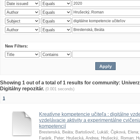
New Filters:
Showing 1 out of a total of 1 results for community: Univer
Digitálny repozitár.
(0.001 seconds)
1
Kreatívne kompetencie učiteľa : digitálne vzde
vzdelávacie aktivity a experimentálne cvičenia
kompetencií
Brestenská, Beáta
;
Bartošovič, Lukáš
;
Čipková, Elena
Farárik, Peter
;
Hrušecká, Andrea
;
Hrušecký, Roman
;
Hu