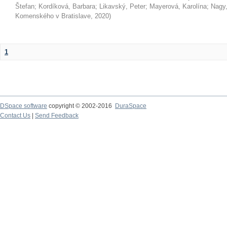
Štefan
;
Kordíková, Barbara
;
Likavský, Peter
;
Mayerová, Karolína
;
Nagy,
Komenského v Bratislave
,
2020
)
1
DSpace software
copyright © 2002-2016
DuraSpace
Contact Us
|
Send Feedback