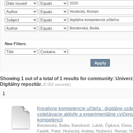
New Filters:
Showing 1 out of a total of 1 results for community: Univer
Digitálny repozitár.
(0.002 seconds)
1
Kreatívne kompetencie učiteľa : digitálne vzde
vzdelávacie aktivity a experimentálne cvičenia
kompetencií
Brestenská, Beáta
;
Bartošovič, Lukáš
;
Čipková, Elena
Farárik, Peter
;
Hrušecká, Andrea
;
Hrušecký, Roman
;
Hu