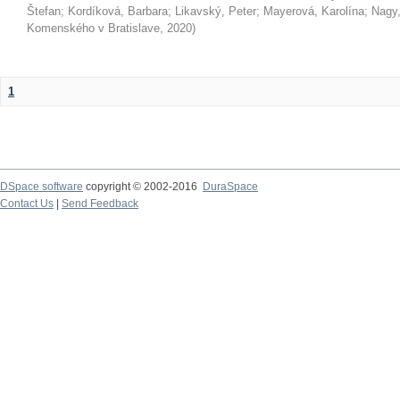
Štefan
;
Kordíková, Barbara
;
Likavský, Peter
;
Mayerová, Karolína
;
Nagy,
Komenského v Bratislave
,
2020
)
1
DSpace software
copyright © 2002-2016
DuraSpace
Contact Us
|
Send Feedback