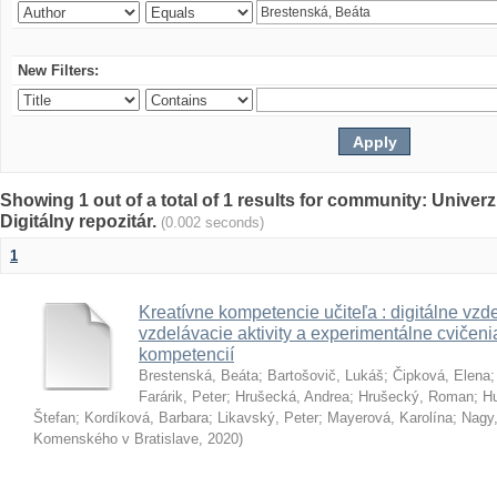
New Filters:
Showing 1 out of a total of 1 results for community: Univer
Digitálny repozitár.
(0.002 seconds)
1
Kreatívne kompetencie učiteľa : digitálne vzde
vzdelávacie aktivity a experimentálne cvičenia
kompetencií
Brestenská, Beáta
;
Bartošovič, Lukáš
;
Čipková, Elena
Farárik, Peter
;
Hrušecká, Andrea
;
Hrušecký, Roman
;
Hu
Štefan
;
Kordíková, Barbara
;
Likavský, Peter
;
Mayerová, Karolína
;
Nagy,
Komenského v Bratislave
,
2020
)