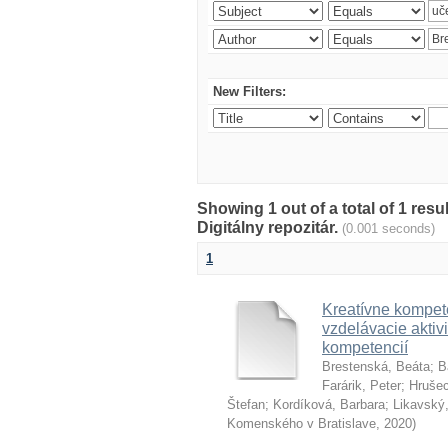
New Filters:
Showing 1 out of a total of 1 res
Digitálny repozitár.
(0.001 seconds)
1
Kreatívne kompete
vzdelávacie aktivi
kompetencií
Brestenská, Beáta
;
B
Farárik, Peter
;
Hrušec
Štefan
;
Kordíková, Barbara
;
Likavský,
Komenského v Bratislave
,
2020
)