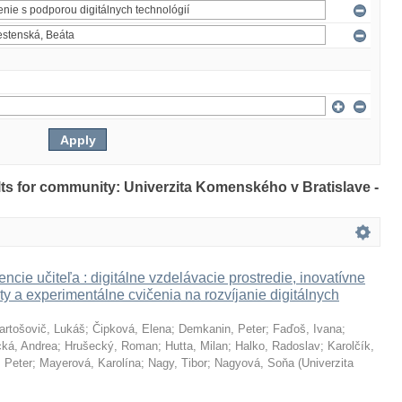
ults for community: Univerzita Komenského v Bratislave -
ncie učiteľa : digitálne vzdelávacie prostredie, inovatívne
ty a experimentálne cvičenia na rozvíjanie digitálnych
artošovič, Lukáš
;
Čipková, Elena
;
Demkanin, Peter
;
Faďoš, Ivana
;
ká, Andrea
;
Hrušecký, Roman
;
Hutta, Milan
;
Halko, Radoslav
;
Karolčík,
 Peter
;
Mayerová, Karolína
;
Nagy, Tibor
;
Nagyová, Soňa
(
Univerzita