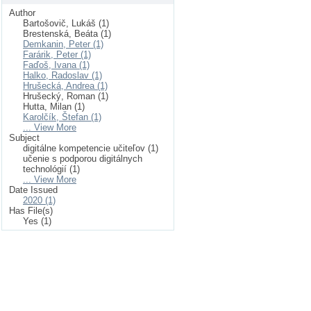
Author
Bartošovič, Lukáš (1)
Brestenská, Beáta (1)
Demkanin, Peter (1)
Farárik, Peter (1)
Faďoš, Ivana (1)
Halko, Radoslav (1)
Hrušecká, Andrea (1)
Hrušecký, Roman (1)
Hutta, Milan (1)
Karolčík, Štefan (1)
... View More
Subject
digitálne kompetencie učiteľov (1)
učenie s podporou digitálnych
technológií (1)
... View More
Date Issued
2020 (1)
Has File(s)
Yes (1)