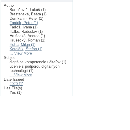
Author
Bartošovič, Lukáš (1)
Brestenská, Beáta (1)
Demkanin, Peter (1)
Farárik, Peter (1)
Faďoš, Ivana (1)
Halko, Radoslav (1)
Hrušecká, Andrea (1)
Hrušecký, Roman (1)
Hutta, Milan (1)
Karolčík, Štefan (1)
... View More
Subject
digitálne kompetencie učiteľov (1)
učenie s podporou digitálnych
technológií (1)
... View More
Date Issued
2020 (1)
Has File(s)
Yes (1)