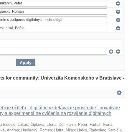
ults for community: Univerzita Komenského v Bratislave -
ncie učiteľa : digitálne vzdelávacie prostredie, inovatívne
ty a experimentálne cvičenia na rozvíjanie digitálnych
artošovič, Lukáš
;
Čipková, Elena
;
Demkanin, Peter
;
Faďoš, Ivana
;
ká, Andrea
;
Hrušecký, Roman
;
Hutta, Milan
;
Halko, Radoslav
;
Karolčík,