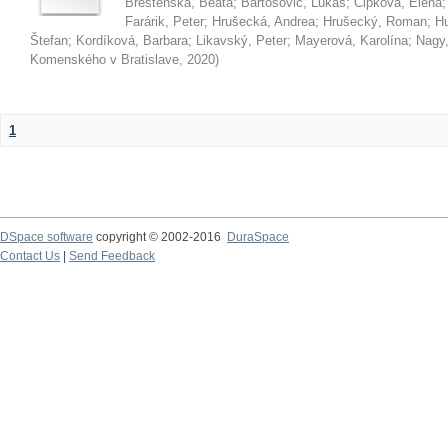
Brestenská, Beáta
;
Bartošovič, Lukáš
;
Čipková, Elena
Farárik, Peter
;
Hrušecká, Andrea
;
Hrušecký, Roman
;
Hu
Štefan
;
Kordíková, Barbara
;
Likavský, Peter
;
Mayerová, Karolína
;
Nagy,
Komenského v Bratislave
,
2020
)
1
DSpace software
copyright © 2002-2016
DuraSpace
Contact Us
|
Send Feedback