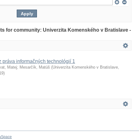
ults for community: Univerzita Komenského v Bratislave -
z práva informačných technológií 1
vat, Matej
;
Mesarčík, Matúš
(
Univerzita Komenského v Bratislave,
19
)
aSpace