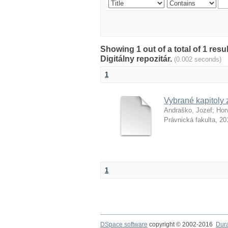
Showing 1 out of a total of 1 res
Digitálny repozitár.
(0.002 seconds)
1
Vybrané kapitoly 
Andraško, Jozef
;
Hor
Právnická fakulta
,
20
1
DSpace software
copyright © 2002-2016
Dur