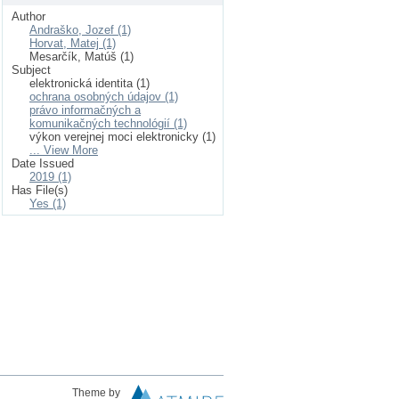
Author
Andraško, Jozef (1)
Horvat, Matej (1)
Mesarčík, Matúš (1)
Subject
elektronická identita (1)
ochrana osobných údajov (1)
právo informačných a
komunikačných technológií (1)
výkon verejnej moci elektronicky (1)
... View More
Date Issued
2019 (1)
Has File(s)
Yes (1)
Theme by