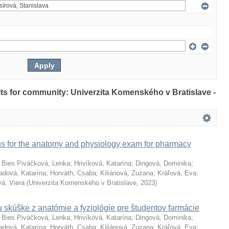
ults for community: Univerzita Komenského v Bratislave -
ns for the anatomy and physiology exam for pharmacy
;
Bies Piváčková, Lenka
;
Hrivíková, Katarína
;
Dingová, Dominika
;
adová, Katarína
;
Horváth, Csaba
;
Kiliánová, Zuzana
;
Kráľová, Eva
;
á, Viera
(
Univerzita Komenského v Bratislave
,
2023
)
 skúške z anatómie a fyziológie pre študentov farmácie
;
Bies Piváčková, Lenka
;
Hrivíková, Katarína
;
Dingová, Dominika
;
adová, Katarína
;
Horváth, Csaba
;
Kiliánová, Zuzana
;
Kráľová, Eva
;