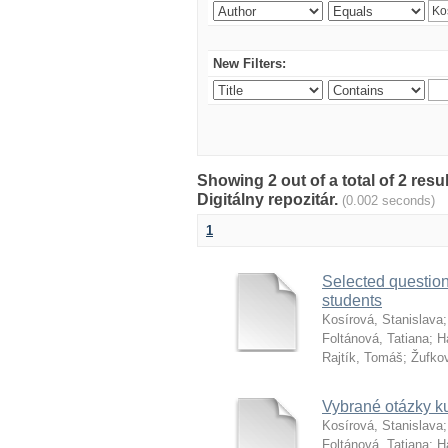
New Filters:
Showing 2 out of a total of 2 res
Digitálny repozitár.
(0.002 seconds)
1
Selected questio
students
Kosírová, Stanislava
Foltánová, Tatiana
;
H
Rajtík, Tomáš
;
Žufkov
Vybrané otázky ku
Kosírová, Stanislava
Foltánová, Tatiana
;
H