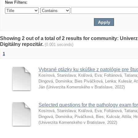
New Filters:
Showing 2 out of a total of 2 results for community: Univer
Digitálny repozitár.
(0.001 seconds)
1
Vybrané otázky ku skúške z patológie pre št
Kosírová, Stanislava
;
Kráľová, Eva
;
Foltánová, Tatiana
Dingová, Dominika
;
Bies Piváčková, Lenka
;
Kulesár, Att
Ján
(
Univerzita Komenského v Bratislave
,
2022
)
Selected questions for the pathology exam fo
Kosírová, Stanislava
;
Kráľová, Eva
;
Foltánová, Tatiana
Dingová, Dominika
;
Piváčková, Bies
;
Kulcsár, Attila
;
Hr
(
Univerzita Komenského v Bratislave
,
2022
)