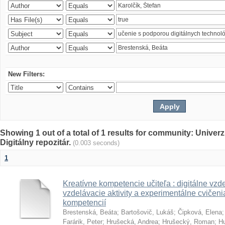
New Filters:
Showing 1 out of a total of 1 results for community: Univer
Digitálny repozitár.
(0.003 seconds)
1
Kreatívne kompetencie učiteľa : digitálne vzde
vzdelávacie aktivity a experimentálne cvičenia
kompetencií
Brestenská, Beáta
;
Bartošovič, Lukáš
;
Čipková, Elena
Farárik, Peter
;
Hrušecká, Andrea
;
Hrušecký, Roman
;
Hu