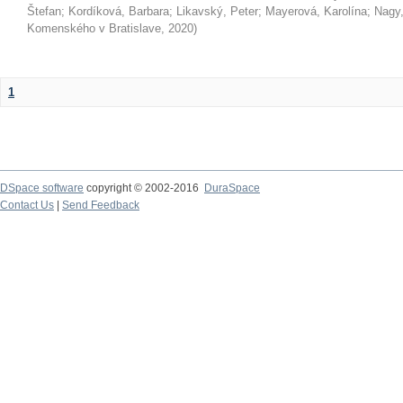
Štefan
;
Kordíková, Barbara
;
Likavský, Peter
;
Mayerová, Karolína
;
Nagy,
Komenského v Bratislave
,
2020
)
1
DSpace software
copyright © 2002-2016
DuraSpace
Contact Us
|
Send Feedback