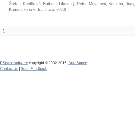
Štefan
;
Kordíková, Barbara
;
Likavský, Peter
;
Mayerová, Karolína
;
Nagy,
Komenského v Bratislave
,
2020
)
1
DSpace software
copyright © 2002-2016
DuraSpace
Contact Us
|
Send Feedback