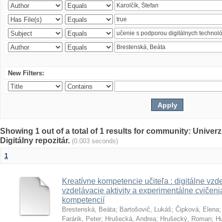
New Filters:
Showing 1 out of a total of 1 results for community: Univer
Digitálny repozitár.
(0.003 seconds)
1
Kreatívne kompetencie učiteľa : digitálne vzde
vzdelávacie aktivity a experimentálne cvičenia
kompetencií
Brestenská, Beáta
;
Bartošovič, Lukáš
;
Čipková, Elena
Farárik, Peter
;
Hrušecká, Andrea
;
Hrušecký, Roman
;
Hu