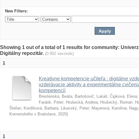
New Filters:
Showing 1 out of a total of 1 results for community: Univer
Digitálny repozitár.
(0.002 seconds)
1
Kreatívne kompetencie učiteľa : digitálne vzde
vzdelávacie aktivity a experimentálne cvičenia
kompetencií
Brestenská, Beáta
;
Bartošovič, Lukáš
;
Čipková, Elena
Farárik, Peter
;
Hrušecká, Andrea
;
Hrušecký, Roman
;
Hu
Štefan
;
Kordíková, Barbara
;
Likavský, Peter
;
Mayerová, Karolína
;
Nagy,
Komenského v Bratislave
,
2020
)
1