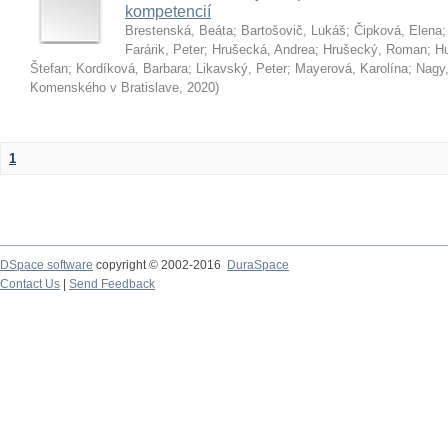
kompetencií
Brestenská, Beáta
;
Bartošovič, Lukáš
;
Čipková, Elena
Farárik, Peter
;
Hrušecká, Andrea
;
Hrušecký, Roman
;
Hu
Štefan
;
Kordíková, Barbara
;
Likavský, Peter
;
Mayerová, Karolína
;
Nagy,
Komenského v Bratislave
,
2020
)
1
DSpace software
copyright © 2002-2016
DuraSpace
Contact Us
|
Send Feedback