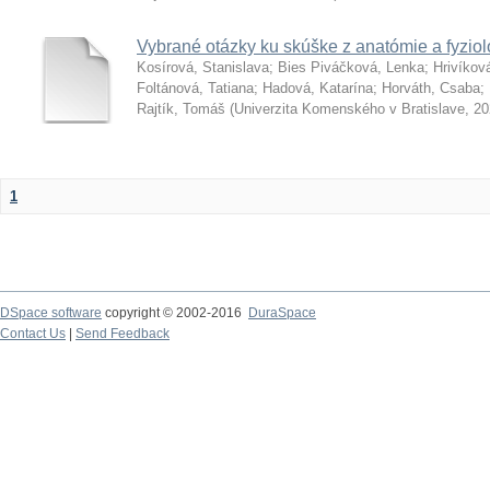
Vybrané otázky ku skúške z anatómie a fyziol
Kosírová, Stanislava
;
Bies Piváčková, Lenka
;
Hrivíkov
Foltánová, Tatiana
;
Hadová, Katarína
;
Horváth, Csaba
;
Rajtík, Tomáš
(
Univerzita Komenského v Bratislave
,
20
1
DSpace software
copyright © 2002-2016
DuraSpace
Contact Us
|
Send Feedback