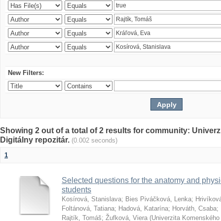
New Filters:
Showing 2 out of a total of 2 results for community: Univer
Digitálny repozitár.
(0.002 seconds)
1
Selected questions for the anatomy and phys
students
Kosírová, Stanislava
;
Bies Piváčková, Lenka
;
Hrivíkov
Foltánová, Tatiana
;
Hadová, Katarína
;
Horváth, Csaba
;
Rajtík, Tomáš
;
Žufková, Viera
(
Univerzita Komenského 