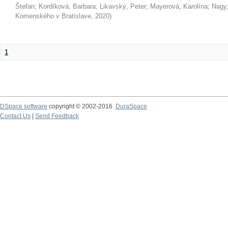
Štefan
;
Kordíková, Barbara
;
Likavský, Peter
;
Mayerová, Karolína
;
Nagy,
Komenského v Bratislave
,
2020
)
1
DSpace software
copyright © 2002-2016
DuraSpace
Contact Us
|
Send Feedback