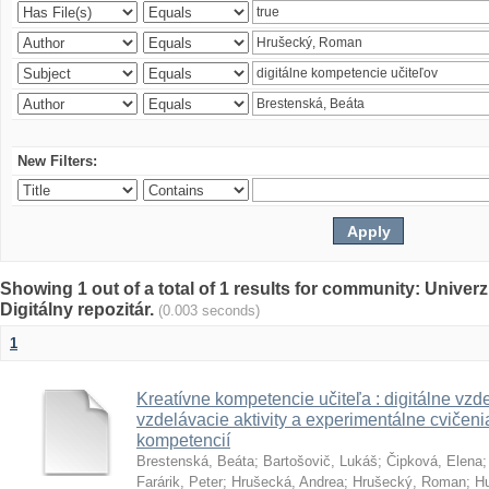
New Filters:
Showing 1 out of a total of 1 results for community: Univer
Digitálny repozitár.
(0.003 seconds)
1
Kreatívne kompetencie učiteľa : digitálne vzde
vzdelávacie aktivity a experimentálne cvičenia
kompetencií
Brestenská, Beáta
;
Bartošovič, Lukáš
;
Čipková, Elena
Farárik, Peter
;
Hrušecká, Andrea
;
Hrušecký, Roman
;
Hu