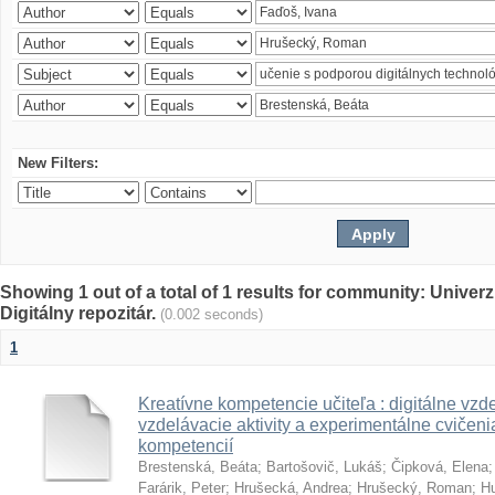
New Filters:
Showing 1 out of a total of 1 results for community: Univer
Digitálny repozitár.
(0.002 seconds)
1
Kreatívne kompetencie učiteľa : digitálne vzde
vzdelávacie aktivity a experimentálne cvičenia
kompetencií
Brestenská, Beáta
;
Bartošovič, Lukáš
;
Čipková, Elena
Farárik, Peter
;
Hrušecká, Andrea
;
Hrušecký, Roman
;
Hu