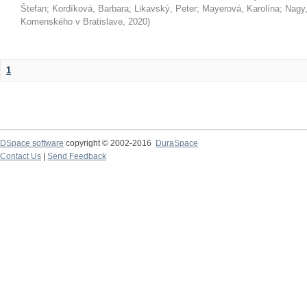
Štefan
;
Kordíková, Barbara
;
Likavský, Peter
;
Mayerová, Karolína
;
Nagy,
Komenského v Bratislave
,
2020
)
1
DSpace software
copyright © 2002-2016
DuraSpace
Contact Us
|
Send Feedback