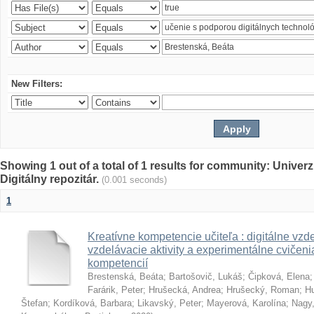
New Filters:
Showing 1 out of a total of 1 results for community: Univer
Digitálny repozitár.
(0.001 seconds)
1
Kreatívne kompetencie učiteľa : digitálne vzde
vzdelávacie aktivity a experimentálne cvičenia
kompetencií
Brestenská, Beáta
;
Bartošovič, Lukáš
;
Čipková, Elena
Farárik, Peter
;
Hrušecká, Andrea
;
Hrušecký, Roman
;
Hu
Štefan
;
Kordíková, Barbara
;
Likavský, Peter
;
Mayerová, Karolína
;
Nagy,