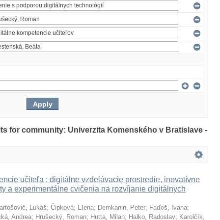
ults for community: Univerzita Komenského v Bratislave -
ncie učiteľa : digitálne vzdelávacie prostredie, inovatívne
ty a experimentálne cvičenia na rozvíjanie digitálnych
artošovič, Lukáš
;
Čipková, Elena
;
Demkanin, Peter
;
Faďoš, Ivana
;
ká, Andrea
;
Hrušecký, Roman
;
Hutta, Milan
;
Halko, Radoslav
;
Karolčík,