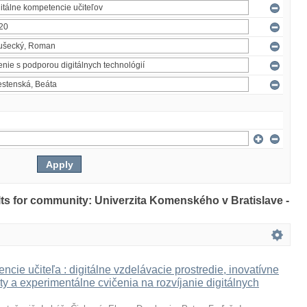
ults for community: Univerzita Komenského v Bratislave -
ncie učiteľa : digitálne vzdelávacie prostredie, inovatívne
ty a experimentálne cvičenia na rozvíjanie digitálnych