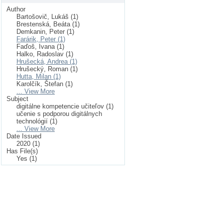
Author
Bartošovič, Lukáš (1)
Brestenská, Beáta (1)
Demkanin, Peter (1)
Farárik, Peter (1)
Faďoš, Ivana (1)
Halko, Radoslav (1)
Hrušecká, Andrea (1)
Hrušecký, Roman (1)
Hutta, Milan (1)
Karolčík, Štefan (1)
... View More
Subject
digitálne kompetencie učiteľov (1)
učenie s podporou digitálnych
technológií (1)
... View More
Date Issued
2020 (1)
Has File(s)
Yes (1)