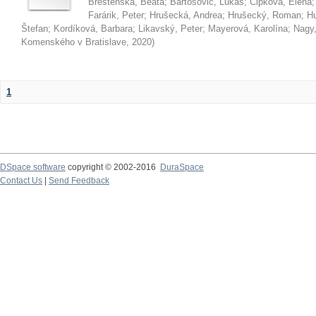
Brestenská, Beáta
;
Bartošovič, Lukáš
;
Čipková, Elena
Farárik, Peter
;
Hrušecká, Andrea
;
Hrušecký, Roman
;
Hu
Štefan
;
Kordíková, Barbara
;
Likavský, Peter
;
Mayerová, Karolína
;
Nagy,
Komenského v Bratislave
,
2020
)
1
DSpace software
copyright © 2002-2016
DuraSpace
Contact Us
|
Send Feedback