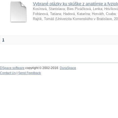
Vybrané otázky ku skúške z anatómie a fyziol
Kosírová, Stanislava
;
Bies Piváčková, Lenka
;
Hrivíkov
Foltánová, Tatiana
;
Hadová, Katarína
;
Horváth, Csaba
;
Rajtík, Tomáš
(
Univerzita Komenského v Bratislave
,
20
1
DSpace software
copyright © 2002-2016
DuraSpace
Contact Us
|
Send Feedback