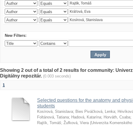
New Filters:
Showing 2 out of a total of 2 results for community: Univer
Digitálny repozitár.
(0.003 seconds)
1
Selected questions for the anatomy and phys
students
Kosírová, Stanislava
;
Bies Piváčková, Lenka
;
Hrivíkov
Foltánová, Tatiana
;
Hadová, Katarína
;
Horváth, Csaba
;
Rajtík, Tomáš
;
Žufková, Viera
(
Univerzita Komenského 