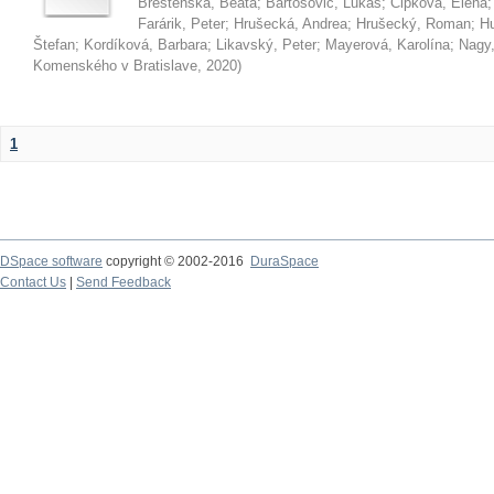
Brestenská, Beáta
;
Bartošovič, Lukáš
;
Čipková, Elena
Farárik, Peter
;
Hrušecká, Andrea
;
Hrušecký, Roman
;
Hu
Štefan
;
Kordíková, Barbara
;
Likavský, Peter
;
Mayerová, Karolína
;
Nagy,
Komenského v Bratislave
,
2020
)
1
DSpace software
copyright © 2002-2016
DuraSpace
Contact Us
|
Send Feedback