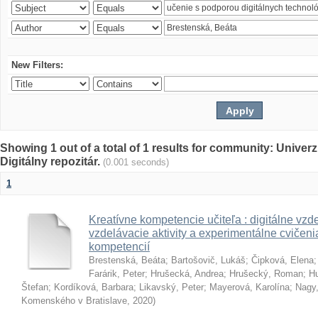
New Filters:
Showing 1 out of a total of 1 results for community: Univer
Digitálny repozitár.
(0.001 seconds)
1
Kreatívne kompetencie učiteľa : digitálne vzde
vzdelávacie aktivity a experimentálne cvičenia
kompetencií
Brestenská, Beáta
;
Bartošovič, Lukáš
;
Čipková, Elena
Farárik, Peter
;
Hrušecká, Andrea
;
Hrušecký, Roman
;
Hu
Štefan
;
Kordíková, Barbara
;
Likavský, Peter
;
Mayerová, Karolína
;
Nagy,
Komenského v Bratislave
,
2020
)