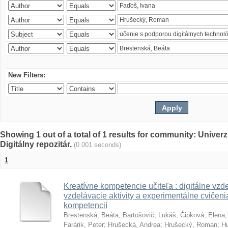
New Filters:
Showing 1 out of a total of 1 results for community: Univer
Digitálny repozitár.
(0.001 seconds)
1
Kreatívne kompetencie učiteľa : digitálne vzde
vzdelávacie aktivity a experimentálne cvičenia
kompetencií
Brestenská, Beáta
;
Bartošovič, Lukáš
;
Čipková, Elena
Farárik, Peter
;
Hrušecká, Andrea
;
Hrušecký, Roman
;
Hu