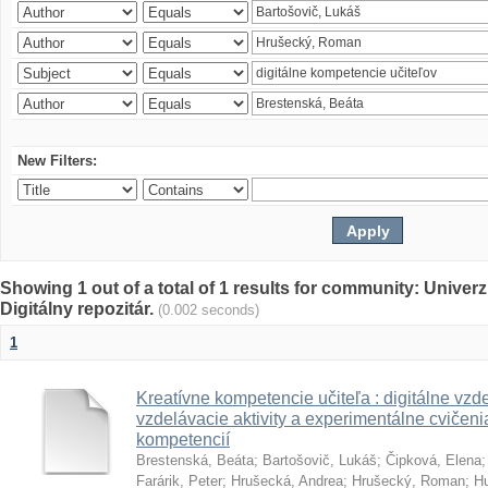
New Filters:
Showing 1 out of a total of 1 results for community: Univer
Digitálny repozitár.
(0.002 seconds)
1
Kreatívne kompetencie učiteľa : digitálne vzde
vzdelávacie aktivity a experimentálne cvičenia
kompetencií
Brestenská, Beáta
;
Bartošovič, Lukáš
;
Čipková, Elena
Farárik, Peter
;
Hrušecká, Andrea
;
Hrušecký, Roman
;
Hu