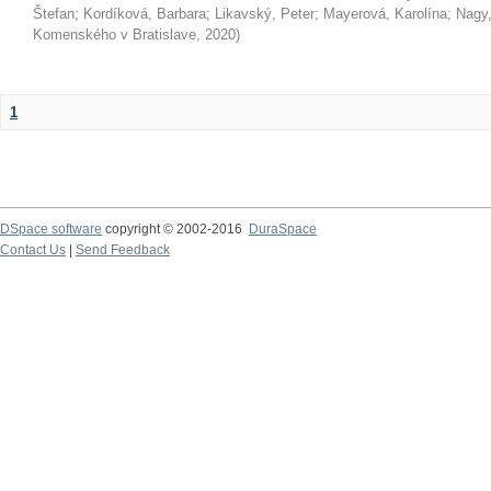
Štefan
;
Kordíková, Barbara
;
Likavský, Peter
;
Mayerová, Karolína
;
Nagy,
Komenského v Bratislave
,
2020
)
1
DSpace software
copyright © 2002-2016
DuraSpace
Contact Us
|
Send Feedback