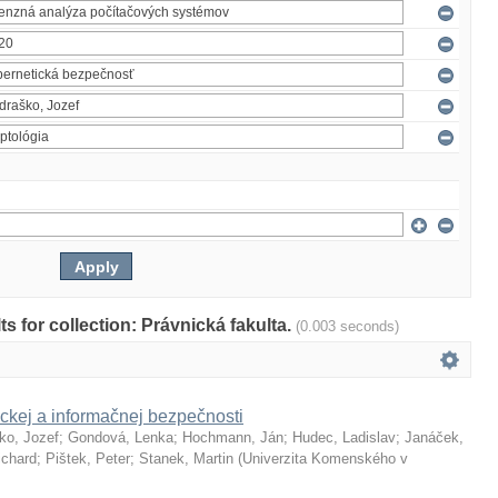
lts for collection: Právnická fakulta.
(0.003 seconds)
ckej a informačnej bezpečnosti
ko, Jozef
;
Gondová, Lenka
;
Hochmann, Ján
;
Hudec, Ladislav
;
Janáček,
ichard
;
Pištek, Peter
;
Stanek, Martin
(
Univerzita Komenského v