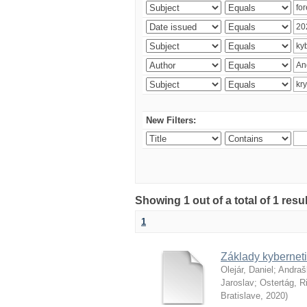
New Filters:
Showing 1 out of a total of 1 resu
1
Základy kyberneti
Olejár, Daniel
;
Andraš
Jaroslav
;
Ostertág, R
Bratislave
,
2020
)