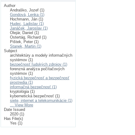
Author
Andraško, Jozef (1)
Gondová, Lenka (1)
Hochmann, Ján (1)
Hudec, Ladislav (1)
Janáček, Jaroslav (1)
Olejár, Daniel (1)
Ostertág, Richard (1)
Pištek, Peter (1)
Stanek, Martin (1)
Subject
architektúry a modely informačných
systémov (1)
bezpečnosť ľudských zdrojov (1)
forenzná analýza počítačových
systémov (1)
fyzická bezpečnosť a bezpečnosť
prostredia (1)
informačná bezpečnosť (1)
kryptológia (1)
kybernetická bezpečnosť (1)
siete, internet a telekomunikácie (1)
... View More
Date Issued
2020 (1)
Has File(s)
Yes (1)