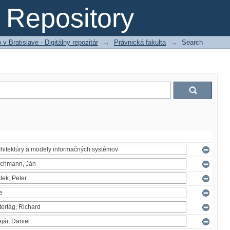
Repository
 Bratislave - Digitálny repozitár
→
Právnická fakulta
→
Search